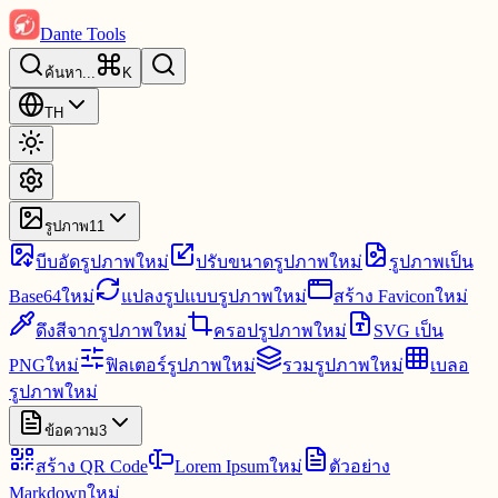
Dante Tools
ค้นหา
...
K
TH
รูปภาพ
11
บีบอัดรูปภาพ
ใหม่
ปรับขนาดรูปภาพ
ใหม่
รูปภาพเป็น
Base64
ใหม่
แปลงรูปแบบรูปภาพ
ใหม่
สร้าง Favicon
ใหม่
ดึงสีจากรูปภาพ
ใหม่
ครอปรูปภาพ
ใหม่
SVG เป็น
PNG
ใหม่
ฟิลเตอร์รูปภาพ
ใหม่
รวมรูปภาพ
ใหม่
เบลอ
รูปภาพ
ใหม่
ข้อความ
3
สร้าง QR Code
Lorem Ipsum
ใหม่
ตัวอย่าง
Markdown
ใหม่