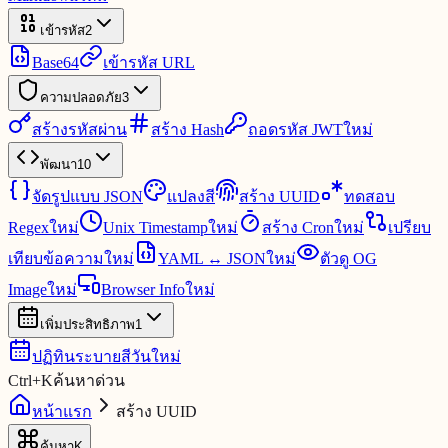
เข้ารหัส
2
Base64
เข้ารหัส URL
ความปลอดภัย
3
สร้างรหัสผ่าน
สร้าง Hash
ถอดรหัส JWT
ใหม่
พัฒนา
10
จัดรูปแบบ JSON
แปลงสี
สร้าง UUID
ทดสอบ
Regex
ใหม่
Unix Timestamp
ใหม่
สร้าง Cron
ใหม่
เปรียบ
เทียบข้อความ
ใหม่
YAML ↔ JSON
ใหม่
ตัวดู OG
Image
ใหม่
Browser Info
ใหม่
เพิ่มประสิทธิภาพ
1
ปฏิทินระบายสีวัน
ใหม่
Ctrl
+
K
ค้นหาด่วน
หน้าแรก
สร้าง UUID
ค้นหา
K