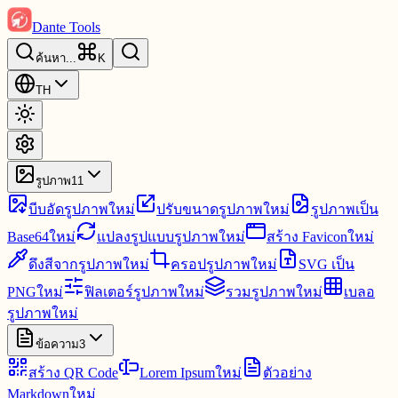
Dante Tools
ค้นหา
...
K
TH
รูปภาพ
11
บีบอัดรูปภาพ
ใหม่
ปรับขนาดรูปภาพ
ใหม่
รูปภาพเป็น
Base64
ใหม่
แปลงรูปแบบรูปภาพ
ใหม่
สร้าง Favicon
ใหม่
ดึงสีจากรูปภาพ
ใหม่
ครอปรูปภาพ
ใหม่
SVG เป็น
PNG
ใหม่
ฟิลเตอร์รูปภาพ
ใหม่
รวมรูปภาพ
ใหม่
เบลอ
รูปภาพ
ใหม่
ข้อความ
3
สร้าง QR Code
Lorem Ipsum
ใหม่
ตัวอย่าง
Markdown
ใหม่