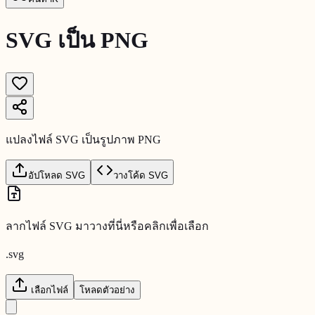
SVG เป็น PNG
แปลงไฟล์ SVG เป็นรูปภาพ PNG
อัปโหลด SVG
วางโค้ด SVG
ลากไฟล์ SVG มาวางที่นี่หรือคลิกเพื่อเลือก
.svg
เลือกไฟล์
โหลดตัวอย่าง