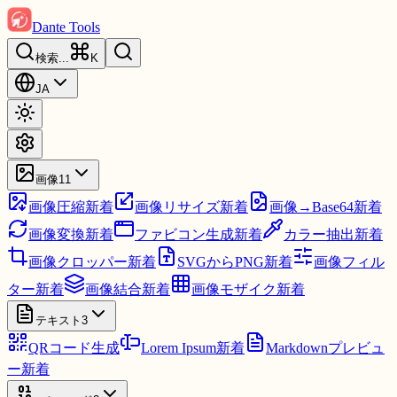
Dante Tools
検索
...
K
JA
画像
11
画像圧縮
新着
画像リサイズ
新着
画像→Base64
新着
画像変換
新着
ファビコン生成
新着
カラー抽出
新着
画像クロッパー
新着
SVGからPNG
新着
画像フィル
ター
新着
画像結合
新着
画像モザイク
新着
テキスト
3
QRコード生成
Lorem Ipsum
新着
Markdownプレビュ
ー
新着