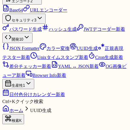
エンコード
2
Base64
URLエンコーダー
セキュリティ
3
パスワード生成
ハッシュ生成
JWTデコーダー
新着
開発
10
JSON Formatter
カラー変換
UUID生成
正規表現
テスター
新着
Unixタイムスタンプ
新着
Cron生成
新着
差分チェッカー
新着
YAML ↔ JSON
新着
OG画像ビ
ューア
新着
Browser Info
新着
生産性
1
日付色分けカレンダー
新着
Ctrl
+
K
クイック検索
ホーム
UUID生成
検索
K