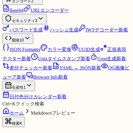
エンコード
2
Base64
URLエンコーダー
セキュリティ
3
パスワード生成
ハッシュ生成
JWTデコーダー
新着
開発
10
JSON Formatter
カラー変換
UUID生成
正規表現
テスター
新着
Unixタイムスタンプ
新着
Cron生成
新着
差分チェッカー
新着
YAML ↔ JSON
新着
OG画像ビ
ューア
新着
Browser Info
新着
生産性
1
日付色分けカレンダー
新着
Ctrl
+
K
クイック検索
ホーム
Markdownプレビュー
検索
K