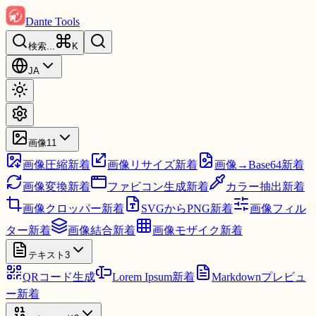
Dante Tools
検索
...
K
JA
画像
11
画像圧縮
新着
画像リサイズ
新着
画像→Base64
新着
画像変換
新着
ファビコン生成
新着
カラー抽出
新着
画像クロッパー
新着
SVGからPNG
新着
画像フィル
ター
新着
画像結合
新着
画像モザイク
新着
テキスト
3
QRコード生成
Lorem Ipsum
新着
Markdownプレビュ
ー
新着