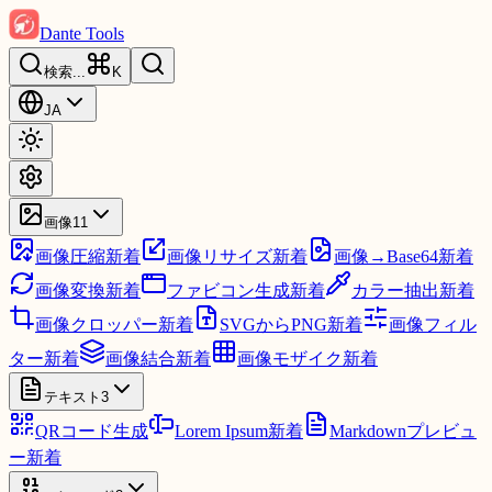
Dante Tools
検索
...
K
JA
画像
11
画像圧縮
新着
画像リサイズ
新着
画像→Base64
新着
画像変換
新着
ファビコン生成
新着
カラー抽出
新着
画像クロッパー
新着
SVGからPNG
新着
画像フィル
ター
新着
画像結合
新着
画像モザイク
新着
テキスト
3
QRコード生成
Lorem Ipsum
新着
Markdownプレビュ
ー
新着