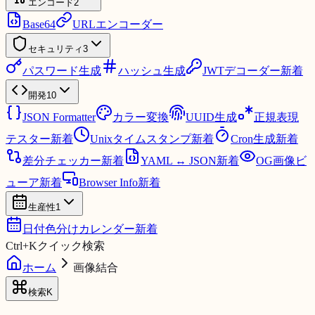
エンコード
2
Base64
URLエンコーダー
セキュリティ
3
パスワード生成
ハッシュ生成
JWTデコーダー
新着
開発
10
JSON Formatter
カラー変換
UUID生成
正規表現
テスター
新着
Unixタイムスタンプ
新着
Cron生成
新着
差分チェッカー
新着
YAML ↔ JSON
新着
OG画像ビ
ューア
新着
Browser Info
新着
生産性
1
日付色分けカレンダー
新着
Ctrl
+
K
クイック検索
ホーム
画像結合
検索
K