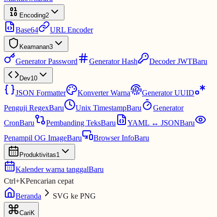
Encoding
2
Base64
URL Encoder
Keamanan
3
Generator Password
Generator Hash
Decoder JWT
Baru
Dev
10
JSON Formatter
Konverter Warna
Generator UUID
Penguji Regex
Baru
Unix Timestamp
Baru
Generator
Cron
Baru
Pembanding Teks
Baru
YAML ↔ JSON
Baru
Penampil OG Image
Baru
Browser Info
Baru
Produktivitas
1
Kalender warna tanggal
Baru
Ctrl
+
K
Pencarian cepat
Beranda
SVG ke PNG
Cari
K