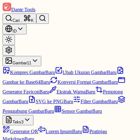
Dante Tools
Cari
...
K
ID
Gambar
11
Kompres Gambar
Baru
Ubah Ukuran Gambar
Baru
Gambar ke Base64
Baru
Konversi Format Gambar
Baru
Generator Favicon
Baru
Ekstrak Warna
Baru
Pemotong
Gambar
Baru
SVG ke PNG
Baru
Filter Gambar
Baru
Penggabung Gambar
Baru
Sensor Gambar
Baru
Teks
3
Generator QR
Lorem Ipsum
Baru
Pratinjau
Markdown
Baru