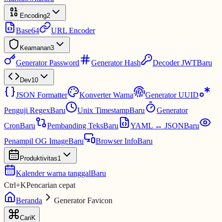
Encoding
2
Base64
URL Encoder
Keamanan
3
Generator Password
Generator Hash
Decoder JWT
Baru
Dev
10
JSON Formatter
Konverter Warna
Generator UUID
Penguji Regex
Baru
Unix Timestamp
Baru
Generator
Cron
Baru
Pembanding Teks
Baru
YAML ↔ JSON
Baru
Penampil OG Image
Baru
Browser Info
Baru
Produktivitas
1
Kalender warna tanggal
Baru
Ctrl
+
K
Pencarian cepat
Beranda
Generator Favicon
Cari
K