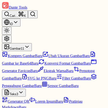
Dante Tools
Cari
...
K
ID
Gambar
11
Kompres Gambar
Baru
Ubah Ukuran Gambar
Baru
Gambar ke Base64
Baru
Konversi Format Gambar
Baru
Generator Favicon
Baru
Ekstrak Warna
Baru
Pemotong
Gambar
Baru
SVG ke PNG
Baru
Filter Gambar
Baru
Penggabung Gambar
Baru
Sensor Gambar
Baru
Teks
3
Generator QR
Lorem Ipsum
Baru
Pratinjau
Markdown
Baru