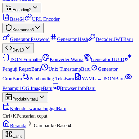
Encoding
2
Base64
URL Encoder
Keamanan
3
Generator Password
Generator Hash
Decoder JWT
Baru
Dev
10
JSON Formatter
Konverter Warna
Generator UUID
Penguji Regex
Baru
Unix Timestamp
Baru
Generator
Cron
Baru
Pembanding Teks
Baru
YAML ↔ JSON
Baru
Penampil OG Image
Baru
Browser Info
Baru
Produktivitas
1
Kalender warna tanggal
Baru
Ctrl
+
K
Pencarian cepat
Beranda
Gambar ke Base64
Cari
K