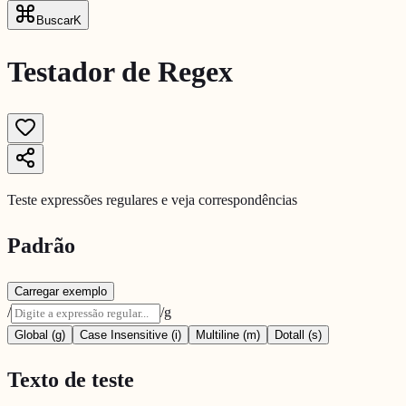
Buscar
K
Testador de Regex
Teste expressões regulares e veja correspondências
Padrão
Carregar exemplo
/
/
g
Global (g)
Case Insensitive (i)
Multiline (m)
Dotall (s)
Texto de teste