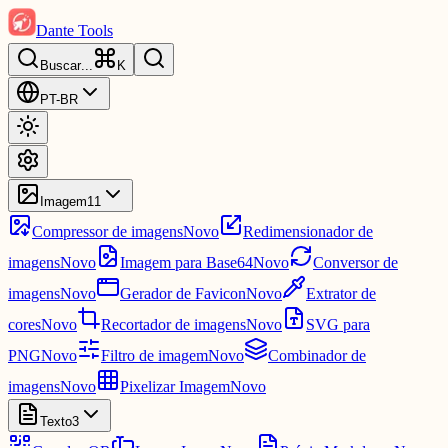
Dante Tools
Buscar
...
K
PT-BR
Imagem
11
Compressor de imagens
Novo
Redimensionador de
imagens
Novo
Imagem para Base64
Novo
Conversor de
imagens
Novo
Gerador de Favicon
Novo
Extrator de
cores
Novo
Recortador de imagens
Novo
SVG para
PNG
Novo
Filtro de imagem
Novo
Combinador de
imagens
Novo
Pixelizar Imagem
Novo
Texto
3