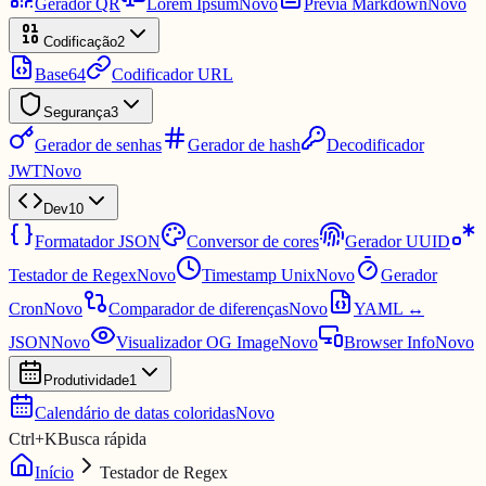
Gerador QR
Lorem Ipsum
Novo
Prévia Markdown
Novo
Codificação
2
Base64
Codificador URL
Segurança
3
Gerador de senhas
Gerador de hash
Decodificador
JWT
Novo
Dev
10
Formatador JSON
Conversor de cores
Gerador UUID
Testador de Regex
Novo
Timestamp Unix
Novo
Gerador
Cron
Novo
Comparador de diferenças
Novo
YAML ↔
JSON
Novo
Visualizador OG Image
Novo
Browser Info
Novo
Produtividade
1
Calendário de datas coloridas
Novo
Ctrl
+
K
Busca rápida
Início
Testador de Regex