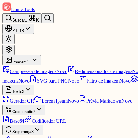
Dante Tools
Buscar
...
K
PT-BR
Imagem
11
Compressor de imagens
Novo
Redimensionador de imagens
No
imagens
Novo
SVG para PNG
Novo
Filtro de imagem
Novo
Texto
3
Gerador QR
Lorem Ipsum
Novo
Prévia Markdown
Novo
Codificação
2
Base64
Codificador URL
Segurança
3