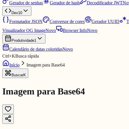
Gerador de senhas
Gerador de hash
Decodificador JWT
No
Dev
10
Formatador JSON
Conversor de cores
Gerador UUID
T
Visualizador OG Image
Novo
Browser Info
Novo
Produtividade
1
Calendário de datas coloridas
Novo
Ctrl
+
K
Busca rápida
Início
Imagem para Base64
Buscar
K
Imagem para Base64