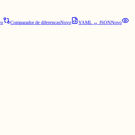
vo
Comparador de diferenças
Novo
YAML ↔ JSON
Novo