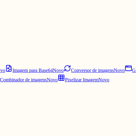
vo
Imagem para Base64
Novo
Conversor de imagens
Novo
G
Combinador de imagens
Novo
Pixelizar Imagem
Novo