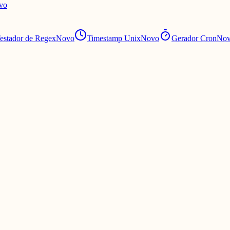
vo
estador de Regex
Novo
Timestamp Unix
Novo
Gerador Cron
No