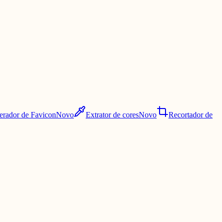
erador de Favicon
Novo
Extrator de cores
Novo
Recortador de