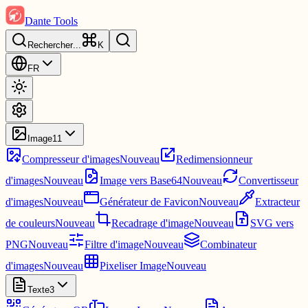
Dante Tools
Rechercher
...
K
FR
Image
11
Compresseur d'images
Nouveau
Redimensionneur
d'images
Nouveau
Image vers Base64
Nouveau
Convertisseur
d'images
Nouveau
Générateur de Favicon
Nouveau
Extracteur
de couleurs
Nouveau
Recadrage d'image
Nouveau
SVG vers
PNG
Nouveau
Filtre d'image
Nouveau
Combinateur
d'images
Nouveau
Pixeliser Image
Nouveau
Texte
3