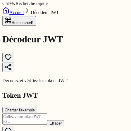
Ctrl
+
K
Recherche rapide
Accueil
Décodeur JWT
Rechercher
K
Décodeur JWT
Décodez et vérifiez les tokens JWT
Token JWT
Charger l'exemple
Effacer