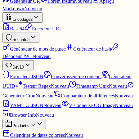
Générateur QR
Lorem Ipsum
Nouveau
Aperçu
Markdown
Nouveau
Encodage
2
Base64
Encodeur URL
Sécurité
3
Générateur de mots de passe
Générateur de hash
Décodeur JWT
Nouveau
Dev
10
Formateur JSON
Convertisseur de couleurs
Générateur
UUID
Testeur Regex
Nouveau
Timestamp Unix
Nouveau
Générateur Cron
Nouveau
Comparateur de différences
Nouveau
YAML ↔ JSON
Nouveau
Visionneuse OG Image
Nouveau
Browser Info
Nouveau
Productivité
1
Calendrier de dates colorées
Nouveau