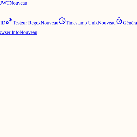
 JWT
Nouveau
UID
Testeur Regex
Nouveau
Timestamp Unix
Nouveau
Généra
owser Info
Nouveau