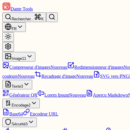
Dante Tools
Rechercher
...
K
FR
Image
11
Compresseur d'images
Nouveau
Redimensionneur d'images
No
couleurs
Nouveau
Recadrage d'image
Nouveau
SVG vers PNG
Texte
3
Générateur QR
Lorem Ipsum
Nouveau
Aperçu Markdown
Encodage
2
Base64
Encodeur URL
Sécurité
3