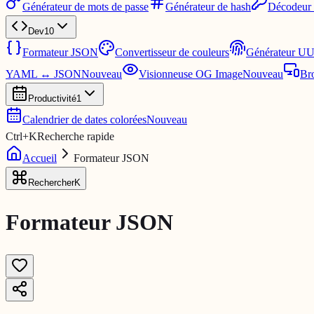
Générateur de mots de passe
Générateur de hash
Décodeur
Dev
10
Formateur JSON
Convertisseur de couleurs
Générateur U
YAML ↔ JSON
Nouveau
Visionneuse OG Image
Nouveau
Br
Productivité
1
Calendrier de dates colorées
Nouveau
Ctrl
+
K
Recherche rapide
Accueil
Formateur JSON
Rechercher
K
Formateur JSON