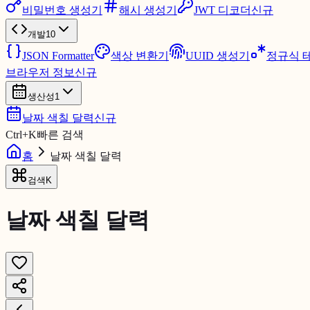
비밀번호 생성기
해시 생성기
JWT 디코더
신규
개발
10
JSON Formatter
색상 변환기
UUID 생성기
정규식 
브라우저 정보
신규
생산성
1
날짜 색칠 달력
신규
Ctrl
+
K
빠른 검색
홈
날짜 색칠 달력
검색
K
날짜 색칠 달력