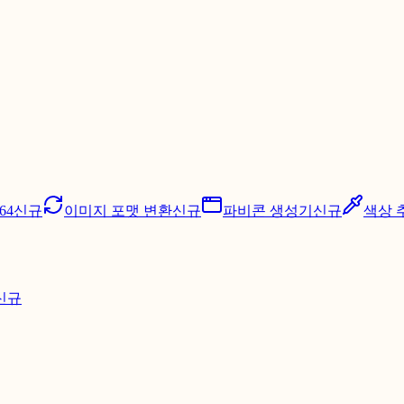
64
신규
이미지 포맷 변환
신규
파비콘 생성기
신규
색상 
신규