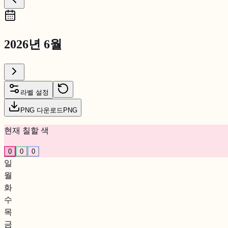
2026년 6월
라벨 설정
PNG 다운로드
PNG
현재 칠할 색
0
0
0
일
월
화
수
목
금