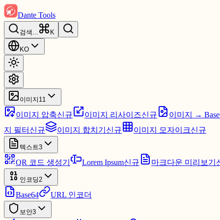
Dante Tools
검색
...
K
KO
이미지
11
이미지 압축
신규
이미지 리사이즈
신규
이미지 → Base
지 필터
신규
이미지 합치기
신규
이미지 모자이크
신규
텍스트
3
QR 코드 생성기
Lorem Ipsum
신규
마크다운 미리보기
인코딩
2
Base64
URL 인코더
보안
3