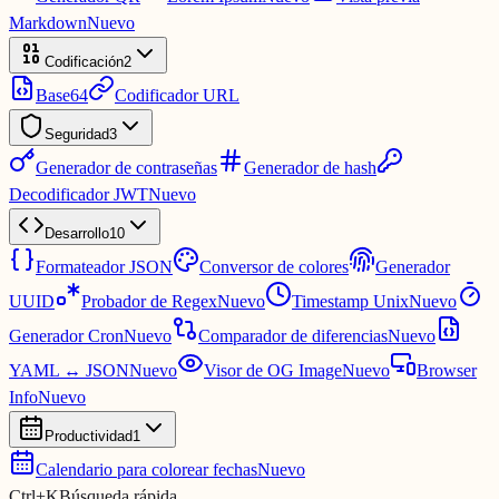
Markdown
Nuevo
Codificación
2
Base64
Codificador URL
Seguridad
3
Generador de contraseñas
Generador de hash
Decodificador JWT
Nuevo
Desarrollo
10
Formateador JSON
Conversor de colores
Generador
UUID
Probador de Regex
Nuevo
Timestamp Unix
Nuevo
Generador Cron
Nuevo
Comparador de diferencias
Nuevo
YAML ↔ JSON
Nuevo
Visor de OG Image
Nuevo
Browser
Info
Nuevo
Productividad
1
Calendario para colorear fechas
Nuevo
Ctrl
+
K
Búsqueda rápida