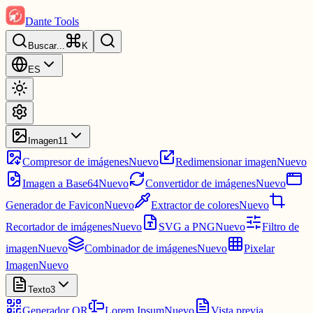
Dante Tools
Buscar
...
K
ES
Imagen
11
Compresor de imágenes
Nuevo
Redimensionar imagen
Nuevo
Imagen a Base64
Nuevo
Convertidor de imágenes
Nuevo
Generador de Favicon
Nuevo
Extractor de colores
Nuevo
Recortador de imágenes
Nuevo
SVG a PNG
Nuevo
Filtro de
imagen
Nuevo
Combinador de imágenes
Nuevo
Pixelar
Imagen
Nuevo
Texto
3
Generador QR
Lorem Ipsum
Nuevo
Vista previa